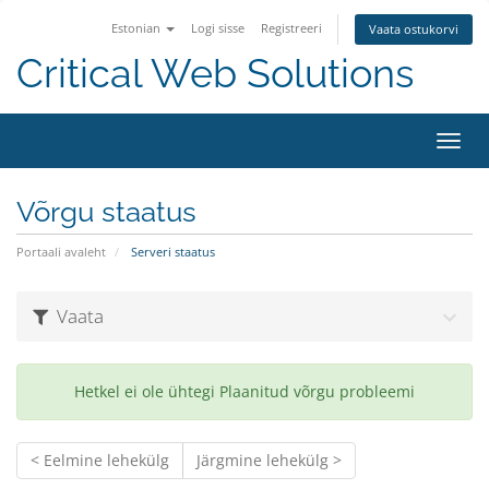
Estonian
Logi sisse
Registreeri
Vaata ostukorvi
Critical Web Solutions
Lülit
navig
Võrgu staatus
Portaali avaleht
Serveri staatus
Vaata
Hetkel ei ole ühtegi Plaanitud võrgu probleemi
< Eelmine lehekülg
Järgmine lehekülg >