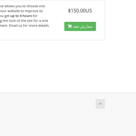
ice allows you to choose one
$150.00US
your website to improve its
You get
up to 4 hours
for
 the look of the site for a one
ent. Email us for more details.
سفارش دهید