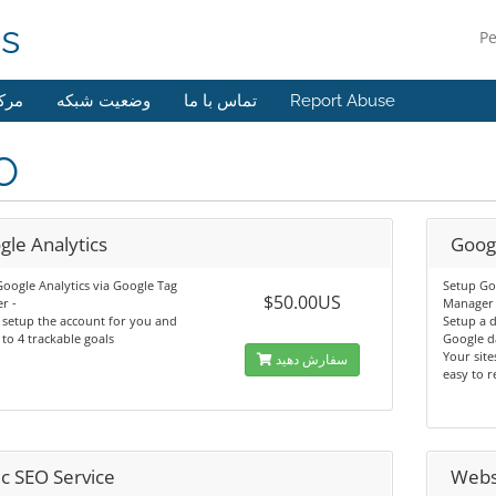
ns
P
مرک
وضعیت شبکه
تماس با ما
Report Abuse
O
gle Analytics
Googl
oogle Analytics via Google Tag
Setup Go
$50.00US
r -
Manager
 setup the account for you and
Setup a 
to 4 trackable goals
Google d
Your site
سفارش دهید
easy to 
ic SEO Service
Webs