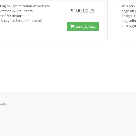
Engine Optimization of Website
This serv
$100.00US
itemap & Site Errors
page on 
te SEO Report
design. 
Analytics Setup (if needed)
upgrading
time paym
سفارش دهید
تمامی حقوق برای © 2026 Critical Web Solutions. محفوط می باشد.