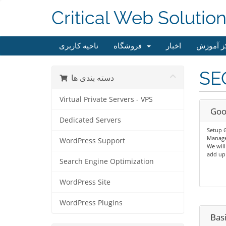
Critical Web Solutio
ز آموزش
اخبار
فروشگاه
ناحیه کاربری
SE
دسته بندی ها
Virtual Private Servers - VPS
Goo
Dedicated Servers
Setup G
Manage
WordPress Support
We will
add up 
Search Engine Optimization
WordPress Site
WordPress Plugins
Bas