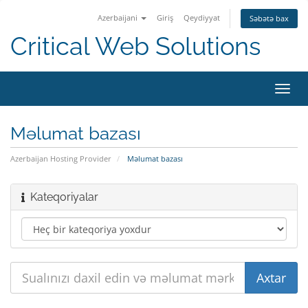
Azerbaijani
Giriş
Qeydiyyat
Səbətə bax
Critical Web Solutions
Naviq
keçid
Məlumat bazası
Azerbaijan Hosting Provider
Məlumat bazası
Kateqoriyalar