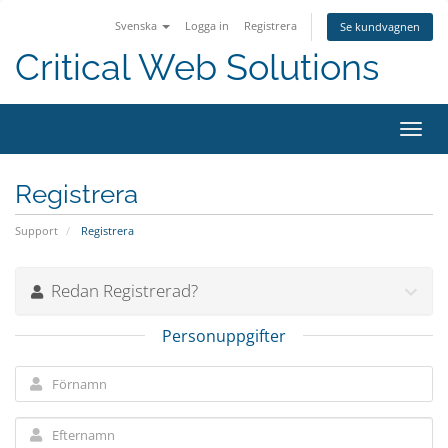
Svenska
Logga in
Registrera
Se kundvagnen
Critical Web Solutions
Växla
navig
Registrera
Support
Registrera
Redan Registrerad?
Personuppgifter