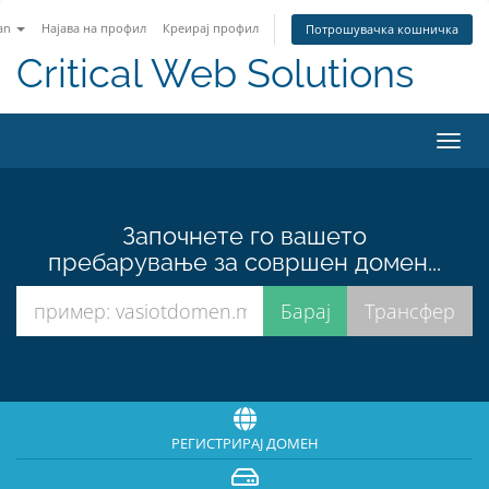
an
Најава на профил
Креирај профил
Потрошувачка кошничка
Critical Web Solutions
Вклу
ја
нави
Започнете го вашето
пребарување за совршен домен...
РЕГИСТРИРАЈ ДОМЕН