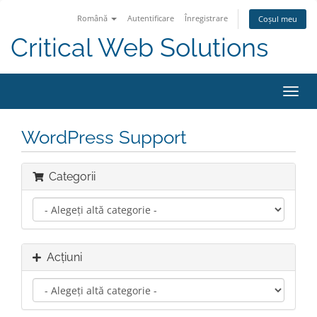
Română
Autentificare
Înregistrare
Coșul meu
Critical Web Solutions
Navi
Toggl
WordPress Support
Categorii
Acțiuni