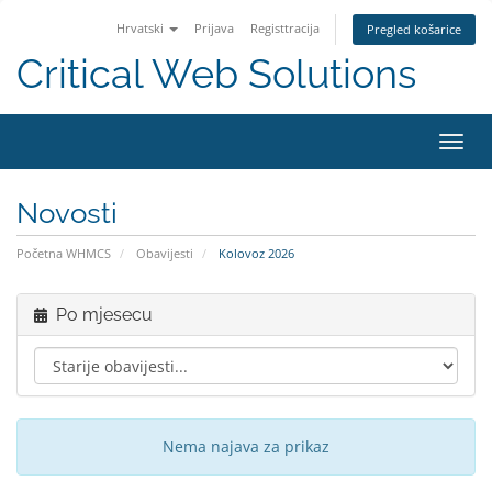
Hrvatski
Prijava
Registtracija
Pregled košarice
Critical Web Solutions
Preba
navig
Novosti
Početna WHMCS
Obavijesti
Kolovoz 2026
Po mjesecu
Nema najava za prikaz