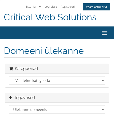
Estonian
Logi sisse
Registreeri
Vaata ostukorvi
Critical Web Solutions
Lülit
navig
Domeeni ülekanne
Kategooriad
Tegevused